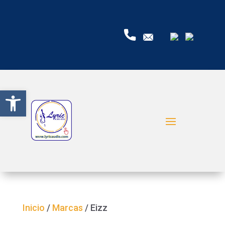
Abrir barra de herramientas
Inicio
/
Marcas
/ Eizz