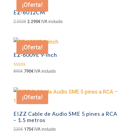
¡Oferta!
3.900€.
3.490€.
EZ-6012CM
El
El
2.550
€
2.290
€
IVA incluido
precio
precio
original
actual
era:
es:
¡Oferta!
2.550€.
2.290€.
EZ-6009E 9-inch
El
El
Valorado con
890
€
790
€
IVA incluido
5.00
precio
precio
de 5
original
actual
era:
es:
¡Oferta!
890€.
790€.
EIZZ Cable de Audio SME 5 pines a RCA
– 1.5 metros
El
El
230
€
175
€
IVA incluido