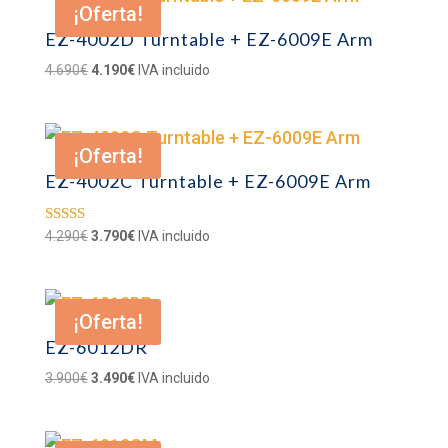
¡Oferta!
6.900€.
6.390€.
EZ-4002D Turntable + EZ-6009E Arm
El
El
4.690
€
4.190
€
IVA incluido
precio
precio
original
actual
era:
es:
¡Oferta!
4.690€.
4.190€.
EZ-4002C Turntable + EZ-6009E Arm
El
El
Valorado con
4.290
€
3.790
€
IVA incluido
5.00
precio
precio
de 5
original
actual
era:
es:
¡Oferta!
4.290€.
3.790€.
EZ-6012DR
El
El
3.900
€
3.490
€
IVA incluido
precio
precio
original
actual
era:
es: