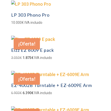
LP 303 Phono Pro
10.000
€
IVA incluido
¡Oferta!
Eizz EZ 6009 E pack
El
El
3.050
€
1.875
€
IVA incluido
precio
precio
original
actual
era:
es:
¡Oferta!
3.050€.
1.875€.
EZ-4002B Turntable + EZ-6009E Arm
El
El
6.900
€
6.390
€
IVA incluido
precio
precio
original
actual
era:
es: