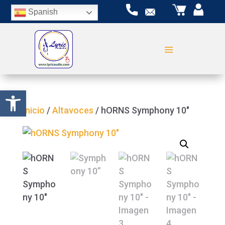
Spanish
Abrir barra de herramientas
Inicio
/
Altavoces
/ hORNS Symphony 10″