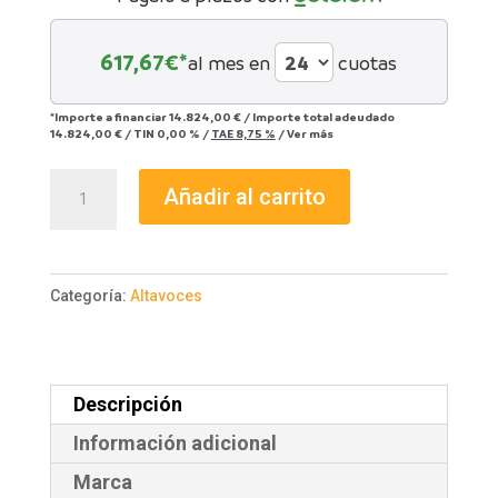
617,67
€*
al mes en
cuotas
*Importe a financiar
14.824,00 €
/
Importe total adeudado
14.824,00 €
/
TIN
0,00 %
/
TAE
8,75 %
/
Ver más
hORNS
Añadir al carrito
Symphony
10"
cantidad
Categoría:
Altavoces
Descripción
Información adicional
Marca