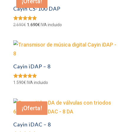
¡Oferta!
Cayin CS-100 DAP
El
El
2.690
€
1.690
€
IVA incluido
Valorado
con
precio
precio
5.00
original
actual
de 5
era:
es:
2.690€.
1.690€.
Cayin iDAP – 8
1.590
€
IVA incluido
Valorado
con
5.00
de 5
¡Oferta!
Cayin iDAC – 8