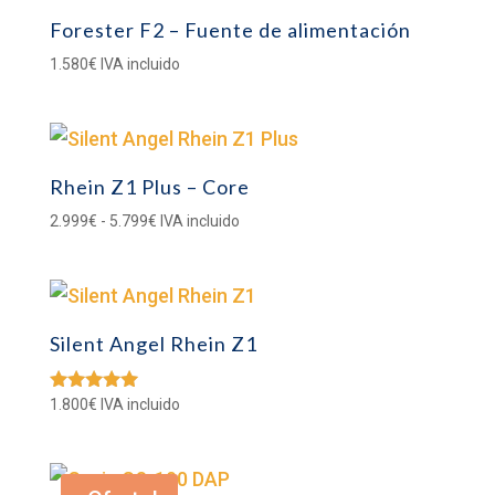
Forester F2 – Fuente de alimentación
1.580
€
IVA incluido
Rhein Z1 Plus – Core
Rango
2.999
€
-
5.799
€
IVA incluido
de
precios:
desde
2.999€
Silent Angel Rhein Z1
hasta
5.799€
1.800
€
IVA incluido
Valorado
con
5.00
de 5