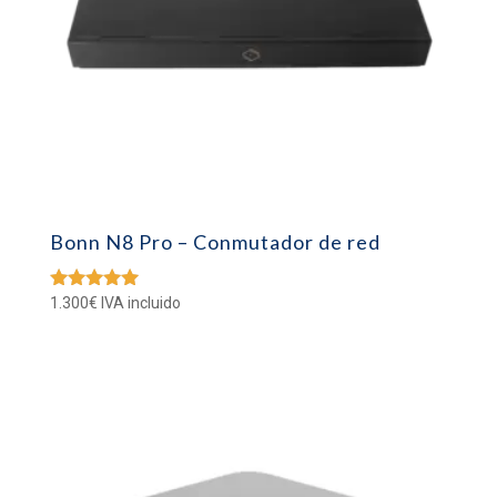
Bonn N8 Pro – Conmutador de red
1.300
€
IVA incluido
Valorado
con
5.00
de 5