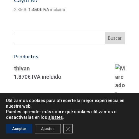
Cayin N7
El
El
2.350
€
1.450
€
IVA incluido
precio
precio
original
actual
era:
es:
2.350€.
1.450€.
Productos
thivan
1.870
€
IVA incluido
Utilizamos cookies para ofrecerte la mejor experiencia en
CP 6
nuestra web.
Puedes aprender más sobre qué cookies utilizamos o
960
€
IVA incluido
desactivarlas en los
ajustes
.
LP -305 Preamplifier Reference
Cerrar el banner de cookies RGPD
Aceptar
Ajustes
12.000
€
IVA incluido