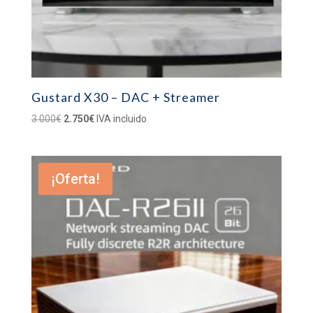
Gustard X30 – DAC + Streamer
El
El
3.000
€
2.750
€
IVA incluido
precio
precio
original
actual
era:
es:
¡Oferta!
3.000€.
2.750€.