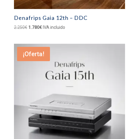
Denafrips Gaia 12th – DDC
El
El
2.250
€
1.780
€
IVA incluido
precio
precio
original
actual
era:
es:
¡Oferta!
2.250€.
1.780€.