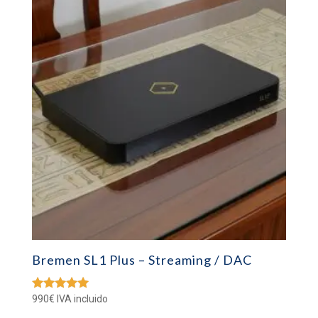
Bremen SL1 Plus – Streaming / DAC
990
€
IVA incluido
Valorado
con