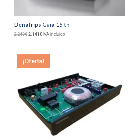
Denafrips Gaia 15 th
El
El
2.240
€
2.141
€
IVA incluido
precio
precio
original
actual
era:
es:
¡Oferta!
2.240€.
2.141€.