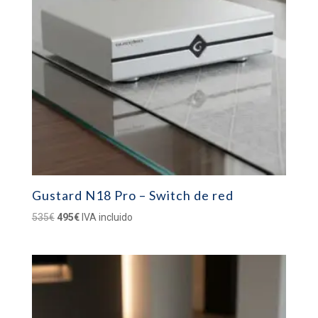
Gustard N18 Pro – Switch de red
El
El
535
€
495
€
IVA incluido
precio
precio
original
actual
era:
es:
535€.
495€.