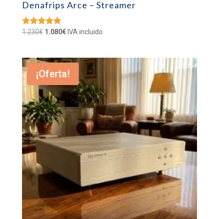
Denafrips Arce – Streamer
El
El
1.230
€
1.080
€
IVA incluido
Valorado
con
precio
precio
5.00
original
actual
de 5
era:
es:
¡Oferta!
1.230€.
1.080€.