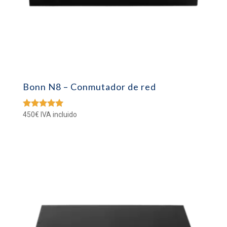
Bonn N8 – Conmutador de red
450
€
IVA incluido
Valorado
con
5.00
de 5