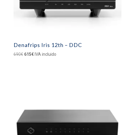
Denafrips Iris 12th – DDC
El
El
690
€
615
€
IVA incluido
precio
precio
original
actual
era:
es:
690€.
615€.