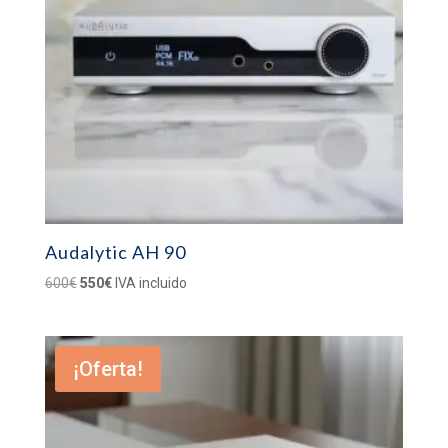
Audalytic AH 90
El
El
600
€
550
€
IVA incluido
precio
precio
original
actual
era:
es:
¡Oferta!
600€.
550€.