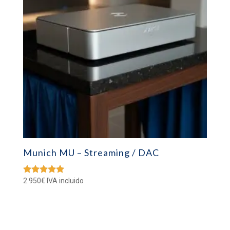
Munich MU – Streaming / DAC
2.950
€
IVA incluido
Valorado
con
5.00
de 5