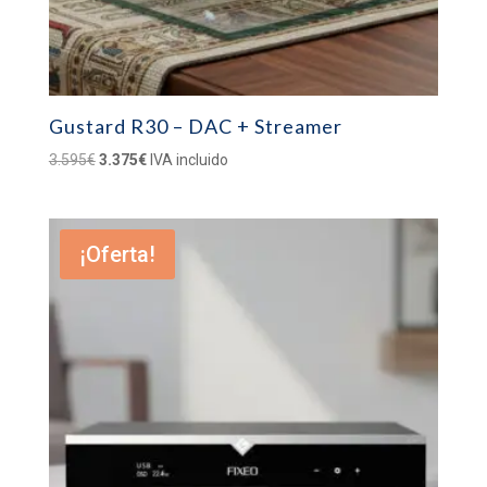
Gustard R30 – DAC + Streamer
El
El
3.595
€
3.375
€
IVA incluido
precio
precio
original
actual
era:
es:
¡Oferta!
3.595€.
3.375€.