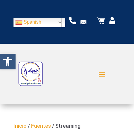
Spanish
Abrir barra de herramientas
Inicio
/
Fuentes
/ Streaming