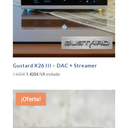
Gustard X26 III – DAC + Streamer
El
El
1.600
€
1.425
€
IVA incluido
precio
precio
original
actual
era:
es:
¡Oferta!
1.600€.
1.425€.