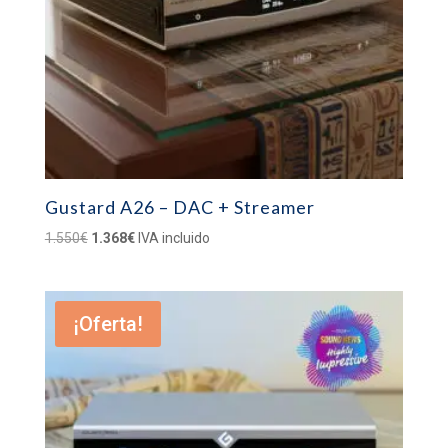
Gustard A26 – DAC + Streamer
El
El
1.550
€
1.368
€
IVA incluido
precio
precio
original
actual
era:
es:
¡Oferta!
1.550€.
1.368€.